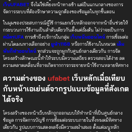
เว็บUFABET
จึงไม่ใช่เพียงหน้าทางเข้า แต่เป็นแกนกลางของการ
จัดการระบบที่ต้องรักษาความถูกต้องของข้อมูลในทุกขั้นตอน
ในมุมของประสบการณ์ผู้ใช้ การแยกเว็บหลักออกจากหน้าอื่นช่วยให้
กระบวนการใช้งานเป็นลำดับเดียวกันตั้งแต่เริ่มต้น ไม่ว่าจะเป็นการ
สมัครUFA
การเข้าถึงบริการในกลุ่ม
เว็บพนันออนไลน์
การเชื่อมต่อ
ผ่านโดเมนทางเลือกอย่าง
ยูฟ่า1168
หรือการใช้งานในหมวด
เดิม
พันกีฬาออนไลน์
ทุกส่วนจะถูกผูกกับศูนย์กลางเดียวกัน การจัด
โครงสร้างลักษณะนี้ทำให้ระบบมีความเสถียร ตรวจสอบได้ง่าย ลด
ความคลาดเคลื่อนที่อาจเกิดจากการกระจายหน้าใช้งานหลายทิศทาง
ความต่างของ
ufabet
เว็บหลักเมื่อเทียบ
กับหน้าเอเย่นต์จากรูปแบบข้อมูลที่สังเกต
ได้จริง
โครงสร้างของหน้าเว็บหลักถูกออกแบบให้ทำหน้าที่เป็นศูนย์กลาง
ข้อมูล การจัดการบัญชี การเชื่อมต่อระบบภายในทั้งหมดมีทิศทาง
เดียวกัน รูปแบบการแสดงผลจึงมีความสม่ำเสมอ ตั้งแต่เมนูหลัก