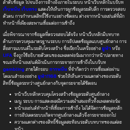
ลำดับข้อมูล ไปจนถึงการอ้างอิงภายในระบบ หน้าเว็บหลักในบริบท
เว็บพนัน เว็บตรง
แสดงให้เห็นการผูกข้อมูลระดับลึก การตรวจสอบ
ตัวตน การกำหนดสิทธิ์ใช้งานอย่างชัดเจน ต่างจากหน้าเอเย่นต์ที่มัก
ทำหน้าที่เพียงสะพานเชื่อมต่อการเข้าถึง
เมื่อพิจารณาจากข้อมูลที่ตรวจสอบได้จริง หน้าเว็บหลักมีบทบาท
ด้านการควบคุมมาตรฐานระบบ การอัปเดตข้อมูลแบบศูนย์กลาง การ
สื่อสารแบรนด์ในระดับโครงสร้าง ชื่อเรียกในเครืออย่าง
ยูฟ่า
หรือ
UFA
จึงถูกใช้อธิบายตัวตนของแพลตฟอร์มมากกว่าหน้าปลายทาง
ขณะที่หน้าเอเย่นต์มักเน้นการกระจายการเข้าถึงในบริบท
gambling
ภายใต้กรอบ
การพนัน
ที่จำกัดกว่า การเชื่อมต่อผ่าน
โดเมนสำรองอย่าง
ยูฟ่า1168
ช่วยให้เห็นความแตกต่างของระดับ
สิทธิ์ข้อมูลระหว่างศูนย์กลางกับจุดกระจายได้ชัดเจน
หน้าเว็บหลักควบคุมโครงสร้างข้อมูลระดับศูนย์กลาง
เมนู ระบบ การแสดงผลมีความสม่ำเสมอทั่วทั้งแพลตฟอร์ม
หน้าเอเย่นต์ทำหน้าที่เชื่อมการเข้าถึง ไม่ได้จัดการข้อมูลหลัก
การอัปเดตระบบเกิดจากศูนย์กลางแล้วจึงกระจายออกไป
ความแตกต่างของสิทธิ์ข้อมูลสะท้อนระดับบทบาทของแต่ละ
หน้า