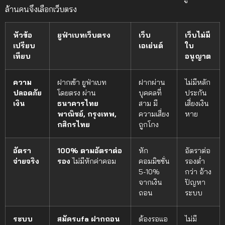
ล้านคนจึงเลือกเว็บตรง
หัวข้อ
ยูฟ่าเบทเว็บตรง
เว็บ
เว็บไม่มี
เปรียบ
เอเย่นต์
ใบ
เทียบ
อนุญาต
ความ
ฝากเข้า ยูฟ่าเบท
ฝากผ่าน
ไม่มีหลัก
ปลอดภัย
โดยตรง ผ่าน
บุคคลที่
ประกัน
เงิน
ธนาคารไทย
สาม มี
เสี่ยงเงิน
พาณิชย์, กรุงเทพ,
ความเสี่ยง
หาย
กสิกรไทย
ถูกโกง
อัตรา
100% ตามอัตราต่อ
หัก
อัตราต่อ
จ่ายจริง
รอง
ไม่มีหักค่าคอม
คอมมิชชั่น
รองต่ำ
5-10%
กว่า อ้าง
จากเงิน
ปัญหา
ถอน
ระบบ
ระบบ
สมัครufa ฝากถอน
ต้องรอแอ
ไม่มี