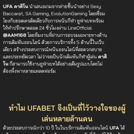
UFA คาสิโน
นำเสนอเกมจากค่ายชั้นนำอย่าง Sexy
Baccarat, SA Gaming, EvolutionGaming โดยเชื่อม
โยงกับยอดเครดิตเดียวกับการพนันกีฬา ยูฟ่าเบทพร้อม
ให้คำปรึกษาตลอด 24 ชั่วโมงผ่าน LineOfficial
@AAM168
โดยทีมงานที่ผ่านการอบรมเฉพาะทางด้าน
การเดิมพันออนไลน์ ด้วยการบริการทั้ง 5 ด้านนี้ในเว็บ
เดียว สร้างประสบการณ์พนันออนไลน์ที่สะดวกสบาย
และประหยัดเวลา ไม่ว่าจะเป็นนักเดิมพันกีฬาผู้เล่น
คาสิ
โน
ก็สามารถใช้งานยูฟ่าเบทได้อย่างเต็มรูปแบบโดยไม่
ต้องพึ่งพาหลายแพลตฟอร์ม
ทำไม UFABET จึงเป็นที่ไว้วางใจของผู้
เล่นหลายล้านคน
ด้วยประสบการณ์กว่า 10 ปี ในในบริการเดิมพันออนไลน์
UFA
ได้