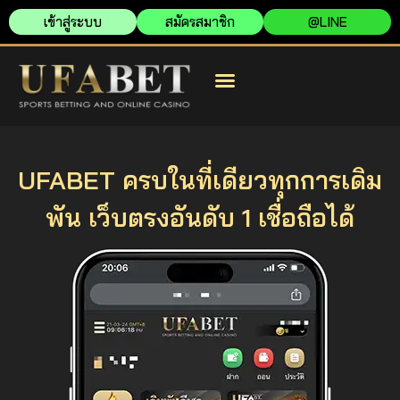
เข้าสู่ระบบ
สมัครสมาชิก
@LINE
สมัครยูฟ่าเบท
ยูฟ่าเบท เว็บตรง
ยูฟ่าเบท เข้าสู่ระบบ
UFABET ครบในที่เดียวทุกการเดิม
พัน เว็บตรงอันดับ 1 เชื่อถือได้