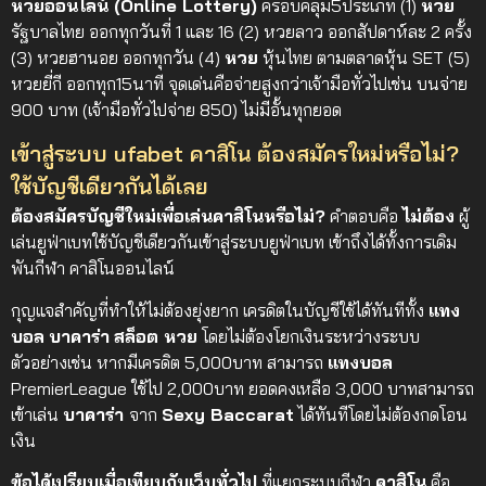
หวยออนไลน์ (Online Lottery)
ครอบคลุม5ประเภท (1)
หวย
รัฐบาลไทย ออกทุกวันที่ 1 และ 16 (2) หวยลาว ออกสัปดาห์ละ 2 ครั้ง
(3) หวยฮานอย ออกทุกวัน (4)
หวย
หุ้นไทย ตามตลาดหุ้น SET (5)
หวยยี่กี ออกทุก15นาที จุดเด่นคือจ่ายสูงกว่าเจ้ามือทั่วไปเช่น บนจ่าย
900 บาท (เจ้ามือทั่วไปจ่าย 850) ไม่มีอั้นทุกยอด
เข้าสู่ระบบ ufabet คาสิโน ต้องสมัครใหม่หรือไม่?
ใช้บัญชีเดียวกันได้เลย
ต้องสมัครบัญชีใหม่เพื่อเล่นคาสิโนหรือไม่?
คำตอบคือ
ไม่ต้อง
ผู้
เล่นยูฟ่าเบท
ใช้บัญชีเดียวกันเข้าสู่ระบบยูฟ่าเบท เข้าถึงได้ทั้งการเดิม
พันกีฬา คาสิโนออนไลน์
กุญแจสำคัญที่ทำให้ไม่ต้องยุ่งยาก เครดิตในบัญชีใช้ได้ทันทีทั้ง
แทง
บอล
บาคาร่า
สล็อต
หวย
โดยไม่ต้องโยกเงินระหว่างระบบ
ตัวอย่างเช่น หากมีเครดิต 5,000บาท สามารถ
แทงบอล
PremierLeague ใช้ไป 2,000บาท ยอดคงเหลือ 3,000 บาทสามารถ
เข้าเล่น
บาคาร่า
จาก
Sexy Baccarat
ได้ทันทีโดยไม่ต้องกดโอน
เงิน
ข้อได้เปรียบเมื่อเทียบกับเว็บทั่วไป
ที่แยกระบบกีฬา
คาสิโน
คือ