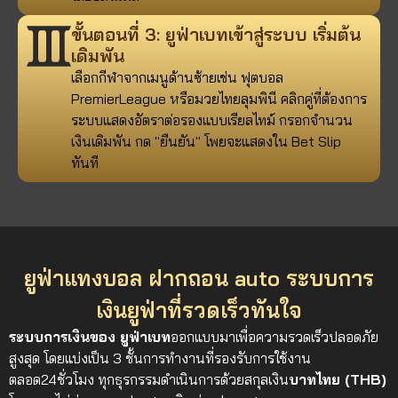
ขั้นตอนที่ 3: ยูฟ่าเบทเข้าสู่ระบบ เริ่มต้น
เดิมพัน
เลือกกีฬาจากเมนูด้านซ้ายเช่น ฟุตบอล
PremierLeague หรือมวยไทยลุมพินี คลิกคู่ที่ต้องการ
ระบบแสดงอัตราต่อรองแบบเรียลไทม์ กรอกจำนวน
เงินเดิมพัน กด "ยืนยัน" โพยจะแสดงใน Bet Slip
ทันที
ยูฟ่าแทงบอล ฝากถอน auto ระบบการ
เงินยูฟ่าที่รวดเร็วทันใจ
ระบบการเงินของ ยูฟ่าเบท
ออกแบบมาเพื่อความรวดเร็วปลอดภัย
สูงสุด โดยแบ่งเป็น 3 ชั้นการทำงานที่รองรับการใช้งาน
ตลอด24ชั่วโมง ทุกธุรกรรมดำเนินการด้วยสกุลเงิน
บาทไทย (THB)