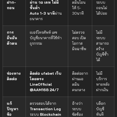
ฝาก-
ผ่าน วอ เลท ไม่มี
ดมินโอน
ระบบ
ถอน
ขั้นต่ำ
ให้ 5-
ถอนไม่
Auto 1-3 นาที
ผ่าน
30นาที
ได้บ่อย
ธนาคาร
การ
เบอร์โทรศัพท์ เลข
ไม่ตรวจ
ไม่มี
ยืนยัน
บัญชีธนาคารที่ใช้ทำ
สอบ เปิด
ระบบ
ตัวตน
ธุรกรรม
โอกาส
สามารถ
มิจฉาชีพ
สร้าง
บัญชีซ้ำ
ได้
ช่องทาง
ติดต่อ ufabet เว็บ
ติดต่อยาก
ไม่มี
ติดต่อ
โดยตรง
ผ่านแอ
บริการ
LineOfficial
ดมิน
หายหลัง
@AAM168 24/7
คนกลาง
ฝากเงิน
แก้
ตรวจสอบได้จาก
อ้างว่า
บล็อก
ปัญหา
Transaction Log
ระบบ
บัญชี
ข้อ
ระบบ
Blockchain
ขัดข้อง
ทันที