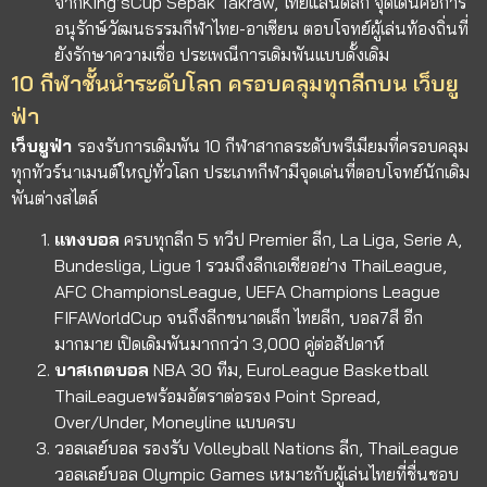
จากKing’sCup Sepak Takraw, ไทยแลนด์ลีก จุดเด่นคือการ
อนุรักษ์วัฒนธรรมกีฬาไทย-อาเซียน ตอบโจทย์ผู้เล่นท้องถิ่นที่
ยังรักษาความเชื่อ ประเพณีการเดิมพันแบบดั้งเดิม
10 กีฬาชั้นนำระดับโลก ครอบคลุมทุกลีกบน เว็บยู
ฟ่า
เว็บยูฟ่า
รองรับการเดิมพัน 10 กีฬาสากลระดับพรีเมียมที่ครอบคลุม
ทุกทัวร์นาเมนต์ใหญ่ทั่วโลก ประเภทกีฬามีจุดเด่นที่ตอบโจทย์นักเดิม
พันต่างสไตล์
แทงบอล
ครบทุกลีก 5 ทวีป Premier ลีก, La Liga, Serie A,
Bundesliga, Ligue 1 รวมถึงลีกเอเชียอย่าง ThaiLeague,
AFC ChampionsLeague, UEFA Champions League
FIFAWorldCup จนถึงลีกขนาดเล็ก ไทยลีก, บอล7สี อีก
มากมาย เปิดเดิมพันมากกว่า 3,000 คู่ต่อสัปดาห์
บาสเกตบอล
NBA 30 ทีม, EuroLeague Basketball
ThaiLeagueพร้อมอัตราต่อรอง Point Spread,
Over/Under, Moneyline แบบครบ
วอลเลย์บอล
รองรับ Volleyball Nations ลีก, ThaiLeague
วอลเลย์บอล Olympic Games เหมาะกับผู้เล่นไทยที่ชื่นชอบ