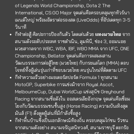
of Legends World Championship, Dota 2 The
International, CS:GO Major จุดเด่นคือครอบคลุมทุกทัวร์นา
เมนต์ใหญ่ พร้อมอัตราต่อรองสด (LiveOdds) ที่อัปเดตทุก 3-5
วินาที
กีฬาต่อสู้ ศิลปะการป้องกันตัว โดดเด่นด้วย
แทงมวยไทย
จาก
สนามดังระดับประเทศ ราชดำเนิน, ลุมพินี, ช่อง 3, ออมนอย
มวยสากลจาก WBC, WBA, IBF, WBO MMA จาก UFC, ONE
Championship, Bellator จุดเด่นคือการผสมผสาน
วัฒนธรรมการต่อสู้ไทย (มวยไทย) กับกระแสโลก (MMA) ตอบ
โจทย์ทั้งผู้เล่นรุ่นเก่าที่ชอบมวยไทย คนรุ่นใหม่ที่ติดตาม UFC
กีฬาความเร็วอย่างมอเตอร์สปอร์ต Formula 1 ทุกสนาม
MotoGP, Superbike การแข่งม้าจาก Royal Ascot,
MelbourneCup, Dubai WorldCup แข่งสุนัข Greyhound
Racing จากสนามชื่อดังใน ออสเตรเลียอังกฤษ จุดเด่นคือเชื่อม
โยงกับวัฒนธรรมชนชั้นสูง (Horse Racing) ความบันเทิงสุด
มันส์ (F1) ดึงดูดผู้เล่นที่มีกำลังซื้อสูง
กีฬาพื้นบ้านซึ่งเป็นเอกลักษณ์ท้องถิ่น ครอบคลุมไก่ชน วัวชน
จากสนามดังอย่าง สนามจรัญสนิทวงศ์, สนามราชบุรี ตะกร้อ