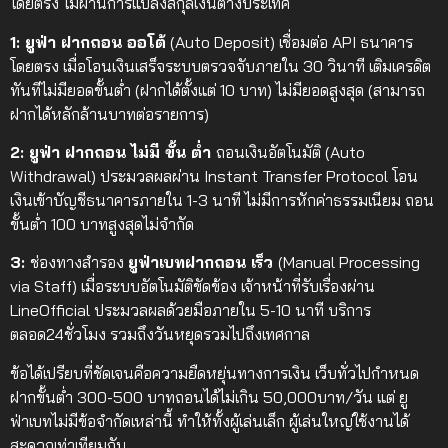
โดยตรง ไม่ผ่านการแปลงสกุลเงินต่างประเทศ
1: ยูฟ่า ฝากถอน ออโต้
(Auto Deposit) เชื่อมต่อ API ธนาคาร
โดยตรง เมื่อโอนเงินเสร็จระบบตรวจจับภายใน 30 วินาที เติมเครดิต
ทันทีไม่มียอดขั้นต่ำ (ฝากได้ตั้งแต่ 10 บาท) ไม่มียอดสูงสุด (สามารถ
ฝากได้หลักล้านบาทต่อรายการ)
2: ยูฟ่า ฝากถอน ไม่มี ขั้น ต่ํา
ถอนเงินอัตโนมัติ (Auto
Withdrawal) ประมวลผลผ่าน Instant Transfer Protocol โอน
เงินเข้าบัญชีธนาคารภายใน 1-3 นาที ไม่มีการหักค่าธรรมเนียม ถอน
ขั้นต่ำ 100 บาทสูงสุดไม่จำกัด
3:
ช่องทางสำรอง
ยูฟ่าเบทฝากถอน เร็ว
(Manual Processing
via Staff) เมื่อระบบอัตโนมัติขัดข้อง เจ้าหน้าที่รับเรื่องผ่าน
LineOfficial ประมวลผลด้วยมือภายใน 5-10 นาที บริการ
ตลอด24ชั่วโมง รวมถึงวันหยุดรวมไปถึงเทศกาล
ข้อได้เปรียบที่ชัดเจนคือความยืดหยุ่นทางการเงิน เว็บทั่วไปกำหนด
ฝากขั้นต่ำ 300-500 บาทถอนได้ไม่เกิน 50,000บาท/วัน แต่ ยู
ฟ่าเบทไม่มีข้อจำกัดเหล่านี้ ทำให้ทั้งผู้เล่นเล็ก ผู้เล่นใหญ่ใช้งานได้
สะดวกเท่าเทียมกัน