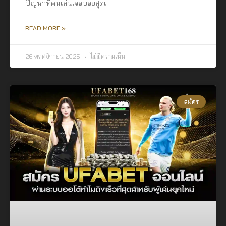
ปัญหาที่คนเล่นเจอบ่อยสุดเ
READ MORE »
26 พฤศจิกายน 2025
ไม่มีความเห็น
สมัคร