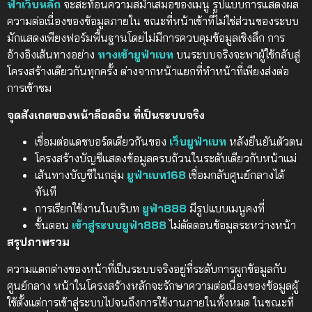
ฟ่าเว็บหลัก
จะสะท้อนความสม่ำเสมอของเมนู รูปแบบการแสดงผล
ความต่อเนื่องของข้อมูลภายใน ขณะที่หน้าเข้าที่ไม่ใช่ส่วนของระบบ
มักแสดงเพียงฟอร์มพื้นฐานโดยไม่มีการควบคุมข้อมูลเชิงลึก การ
อ้างอิงเส้นทางอย่าง
ทางเข้ายูฟ่าเบท
บนระบบจริงจะพาผู้ใช้กลับสู่
โครงสร้างเดียวกันทุกครั้ง ต่างจากหน้าแยกที่ทำหน้าที่เพียงส่งต่อ
การเข้าชม
จุดสังเกตของหน้าล็อคอิน ที่เป็นระบบจริง
เชื่อมต่อแดชบอร์ดเดียวกันของ
เว็บยูฟ่าเบท
หลังยืนยันตัวตน
โครงสร้างบัญชีแสดงข้อมูลครบถ้วนในระดับเดียวกับหน้าแม่
เส้นทางบัญชีในกลุ่ม
ยูฟ่าเบท168
เชื่อมกลับศูนย์กลางได้
ทันที
การเรียกใช้งานในบริบท
ยูฟ่า888
มีรูปแบบเมนูคงที่
ขั้นตอน
เข้าสู่ระบบยูฟ่า888
ไม่ตัดตอนข้อมูลระหว่างหน้า
สรุปภาพรวม
ความแตกต่างของหน้าที่เป็นระบบจริงอยู่ที่ระดับการผูกข้อมูลกับ
ศูนย์กลาง หน้าในโครงสร้างหลักจะรักษาความต่อเนื่องของข้อมูลผู้
ใช้ตั้งแต่การเข้าสู่ระบบไปจนถึงการใช้งานภายในทั้งหมด ในขณะที่