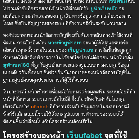
เดียวกัน โครงสร้างดังกล่าวช่วยให้การใช้งานในบริบท
เว็บพนัน
เป็น
ไปตามลำดับที่ตรวจสอบได้ หน้าที่เชื่อมต่อกับ
ยูฟ่าเว็บหลัก
จะ
สะท้อนความสม่ำเสมอของเมนู เส้นทางข้อมูล ความเสถียรของการ
โหลด ซึ่งเป็นสัญญาณของระบบที่ทำงานจริงในระดับแกนกลาง
องค์ประกอบของหน้าจัดการบัญชีจะเริ่มต้นจากเส้นทางเข้าใช้งานที่
ชัดเจน การอ้างอิงผ่าน
ทางเข้ายูฟ่าเบท
จะพาผู้ใช้ไปสู่แดชบอร์ด
เดียวกันทุกครั้ง ภายในระบบของ
เว็บยูฟ่าเบท
การจัดชั้นข้อมูลถูก
กำหนดให้เข้าถึงบริการภายในได้ต่อเนื่องโดยไม่ตัดตอน หน้าในกลุ่ม
ยูฟ่าเบท168
ที่ผูกกับศูนย์กลางจะแสดงรูปแบบการควบคุมข้อมูล
แบบเดียวกันทั้งหมด ซึ่งช่วยยืนยันบทบาทของหน้าจัดการบัญชีใน
ฐานะศูนย์ควบคุมประสบการณ์ผู้ใช้ทั้งระบบ
ในบางกรณี หน้าเข้าอาจเชื่อมต่อกับหมวดข้อมูลเสริม ระบบย่อยที่ทำ
หน้าที่จัดการกระบวนการอัตโนมัติ ซึ่งเกี่ยวข้องกับคำค้นในกลุ่ม
เดียวกันอย่าง
ufabet
ที่ทำงานร่วมกับข้อมูลภายในระบบ การมี
ฟังก์ชันลักษณะนี้ช่วยให้สังเกตรูปแบบการทำงานของระบบได้
ชัดเจนขึ้นว่าเชื่อมโยงกับโครงสร้างหลักหรือไม่
โครงสร้างของหน้า
เว็บufabet
จุดที่ใช้