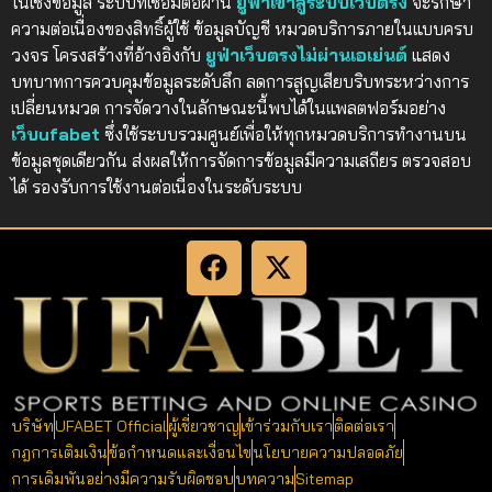
ในเชิงข้อมูล ระบบที่เชื่อมต่อผ่าน
ยูฟ่าเข้าสู่ระบบเว็บตรง
จะรักษา
ความต่อเนื่องของสิทธิ์ผู้ใช้ ข้อมูลบัญชี หมวดบริการภายในแบบครบ
วงจร โครงสร้างที่อ้างอิงกับ
ยูฟ่าเว็บตรงไม่ผ่านเอเย่นต์
แสดง
บทบาทการควบคุมข้อมูลระดับลึก ลดการสูญเสียบริบทระหว่างการ
เปลี่ยนหมวด การจัดวางในลักษณะนี้พบได้ในแพลตฟอร์มอย่าง
เว็บufabet
ซึ่งใช้ระบบรวมศูนย์เพื่อให้ทุกหมวดบริการทำงานบน
ข้อมูลชุดเดียวกัน ส่งผลให้การจัดการข้อมูลมีความเสถียร ตรวจสอบ
ได้ รองรับการใช้งานต่อเนื่องในระดับระบบ
บริษัท
UFABET Official
ผู้เชี่ยวชาญ
เข้าร่วมกับเรา
ติดต่อเรา
กฎการเติมเงิน
ข้อกำหนดและเงื่อนไข
นโยบายความปลอดภัย
การเดิมพันอย่างมีความรับผิดชอบ
บทความ
Sitemap