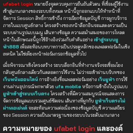
ufabet login
หมายถึงจุดควบคุมการยืนยันตัวตน ที่เชื่อมผู้ใช้งาน
เข้าสู่แกนกลางของระบบทั้งหมด หน้านี้ถูกออกแบบให้ทำหน้าที่
จัดการ Session สิทธิ์การเข้าถึง การเรียกข้อมูลบัญชี การผูกบริการ
ภายในแบบศูนย์กลาง โครงสร้างของหน้าล็อกอินจะแสดงความเป็น
ระบบผ่านรูปแบบเมนู เส้นทางข้อมูล ความสม่ำเสมอของการโหลด
หน้าในลักษณะนี้ถูกใช้อ้างอิงร่วมกับคำค้นอย่าง
เข้าสู่ระบบยู
ฟ่า888
เพื่อสะท้อนบทบาทการเป็นประตูหลักของแพลตฟอร์มในเชิง
เทคนิค ไม่ใช่เพียงหน้าฟอร์มกรอกข้อมูลทั่วไป
เมื่อพิจารณาเชิงโครงสร้าง ระบบล็อกอินที่ทำงานจริงจะเชื่อมโยง
กลับศูนย์กลางเดียวกันตลอดการใช้งาน ไม่ว่าจะเข้าผ่านบริบทของ
เว็บพนันออนไลน์
การอ้างอิงชื่อแพลตฟอร์มอย่าง
เว็บยูฟ่า
การใช้
งานผ่านอุปกรณ์พกพาด้วย
ufa mobile
หรือการเข้าถึงในรูปแบบ
ยูฟ่าเข้าสู่ระบบเว็บตรง
โครงสร้างที่มีความสมบูรณ์จะแสดงการ
จัดการข้อมูลแบบรวมศูนย์ชัดเจน เส้นทางที่ผูกกับ
ยูฟ่าเว็บตรงไม่
ผ่านเอเย่นต์
จะสะท้อนความต่อเนื่องของข้อมูลบัญชี ความเสถียร
ของ Session ความเป็นมาตรฐานของระบบในระดับแกนกลาง
ความหมายของ
ufabet login
และองค์