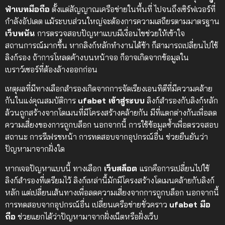
ฟ่าเบทมือถือ
ตั้งแต่สัญญาณเครือข่ายในพื้นที่ ไปจนถึงเซิร์ฟเวอร์ที่
กำลังอัปเดต แม้ระบบส่วนใหญ่จะต้องการความเสถียรตามมาตรฐาน
เว็บพนัน
การตรวจสอบปัญหาแบบมีเงื่อนไขช่วยให้เข้าใจ
สถานการณ์มากขึ้น หากลิงก์หลักทำงานได้ช้า ก็สามารถเปลี่ยนไปใช้
ลิงก์รอง ถ้าการโหลดค้างบนหน้าจอ ก็อาจเกิดจากข้อมูลใน
เบราว์เซอร์ที่ต้องล้างออกก่อน
เหตุผลที่มีทางเลือกสำรองเกิดจากการจัดเรียงเอนทิตีที่มีความคล้าย
กันในแง่คุณสมบัติการ
ufabet เข้าสู่ระบบ
ลิงก์สำรองกับลิงก์หลัก
ล้วนถูกสร้างจากโดเมนที่มีโครงสร้างคล้ายกัน มีที่แตกต่างกันเพื่อลด
ความเสี่ยงของการถูกบล็อก นอกจากนี้ การใช้ข้อมูลซ้ำเพื่อตรวจสอบ
สถานะ การรีเฟรชหน้า การทดสอบจากอุปกรณ์อื่น ช่วยยืนยันว่า
ปัญหามาจากฝั่งใด
หากเจอปัญหาแบบนี้ ทางเลือก
เว็บสล็อต
แรกคือการเปลี่ยนไปใช้
ลิงก์สำรองที่เตรียมไว้ ลิงก์เหล่านี้มักมีโครงสร้างโดเมนคล้ายกับลิงก์
หลัก แต่เปลี่ยนเส้นทางเพื่อลดความเสี่ยงจากการถูกบล็อก นอกจากนี้
การทดสอบจากอุปกรณ์อื่น เปลี่ยนเครือข่ายชั่วคราว
ufabet มือ
ถือ
ช่วยแยกได้ว่าปัญหามาจากฝั่งเน็ตหรือฝั่งเว็บ