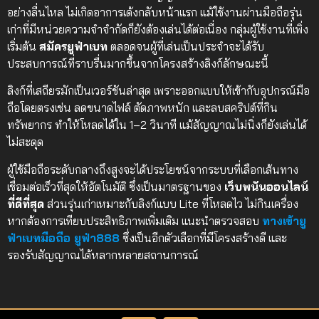
อย่างลื่นไหล ไม่เกิดอาการเด้งกลับหน้าแรก แม้ใช้งานผ่านมือถือรุ่น
เก่าที่มีหน่วยความจำจำกัดก็ยังต้องเล่นได้ต่อเนื่อง กลุ่มผู้ใช้งานที่เพิ่ง
เริ่มต้น
สมัครยูฟ่าเบท
ตลอดจนผู้ที่เล่นเป็นประจำจะได้รับ
ประสบการณ์ที่ราบรื่นมากขึ้นจากโครงสร้างลิงก์ลักษณะนี้
ลิงก์ที่เสถียรมักเป็นเวอร์ชันล่าสุด เพราะออกแบบให้เข้ากับอุปกรณ์มือ
ถือโดยตรงเช่น ลดขนาดไฟล์ ตัดภาพหนัก และลบสคริปต์ที่กิน
ทรัพยากร ทำให้โหลดได้ใน 1–2 วินาที แม้สัญญาณไม่นิ่งก็ยังเล่นได้
ไม่สะดุด
ผู้ใช้มือถือระดับกลางถึงสูงจะได้ประโยชน์จากระบบที่เลือกเส้นทาง
เชื่อมต่อเร็วที่สุดให้อัตโนมัติ ซึ่งเป็นมาตรฐานของ
เว็บพนันออนไลน์
ที่ดีที่สุด
ส่วนรุ่นเก่าเหมาะกับลิงก์แบบ Lite ที่โหลดไว ไม่กินเครื่อง
หากต้องการเทียบประสิทธิภาพเพิ่มเติม แนะนำตรวจสอบ
ทางเข้ายู
ฟ่าเบทมือถือ ยูฟ่า888
ซึ่งเป็นอีกตัวเลือกที่มีโครงสร้างดี และ
รองรับสัญญาณได้หลากหลายสถานการณ์