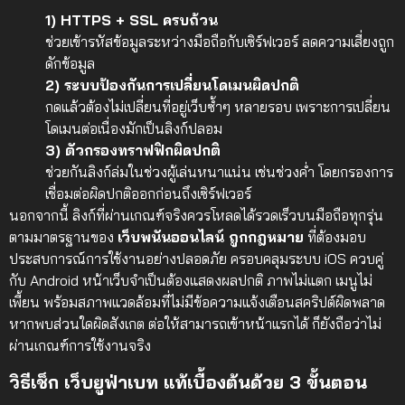
1) HTTPS + SSL ครบถ้วน
ช่วยเข้ารหัสข้อมูลระหว่างมือถือกับเซิร์ฟเวอร์ ลดความเสี่ยงถูก
ดักข้อมูล
2) ระบบป้องกันการเปลี่ยนโดเมนผิดปกติ
กดแล้วต้องไม่เปลี่ยนที่อยู่เว็บซ้ำๆ หลายรอบ เพราะการเปลี่ยน
โดเมนต่อเนื่องมักเป็นลิงก์ปลอม
3) ตัวกรองทราฟฟิกผิดปกติ
ช่วยกันลิงก์ล่มในช่วงผู้เล่นหนาแน่น เช่นช่วงค่ำ โดยกรองการ
เชื่อมต่อผิดปกติออกก่อนถึงเซิร์ฟเวอร์
นอกจากนี้ ลิงก์ที่ผ่านเกณฑ์จริงควรโหลดได้รวดเร็วบนมือถือทุกรุ่น
ตามมาตรฐานของ
เว็บพนันออนไลน์ ถูกกฎหมาย
ที่ต้องมอบ
ประสบการณ์การใช้งานอย่างปลอดภัย ครอบคลุมระบบ iOS ควบคู่
กับ Android หน้าเว็บจำเป็นต้องแสดงผลปกติ ภาพไม่แตก เมนูไม่
เพี้ยน พร้อมสภาพแวดล้อมที่ไม่มีข้อความแจ้งเตือนสคริปต์ผิดพลาด
หากพบส่วนใดผิดสังเกต ต่อให้สามารถเข้าหน้าแรกได้ ก็ยังถือว่าไม่
ผ่านเกณฑ์การใช้งานจริง
วิธีเช็ก เว็บยูฟ่าเบท แท้เบื้องต้นด้วย 3 ขั้นตอน