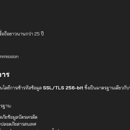
เชื่อถือยาวนานกว่า 25 ปี
ommission
คาร
โนโลยีการเข้ารหัสข้อมูล
SSL/TLS 256-bit
ซึ่งเป็นมาตรฐานเดียวกับ
รฐาน:
ัยข้อมูลบัตรเครดิต
งปลอดภัยสารสนเทศ