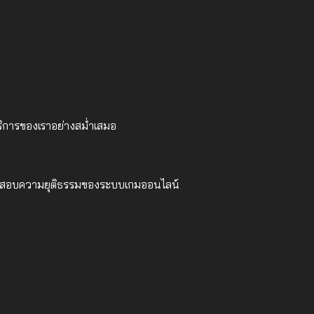
ิการของเราอย่างสม่ำเสมอ
รวจสอบความยุติธรรมของระบบเกมออนไลน์