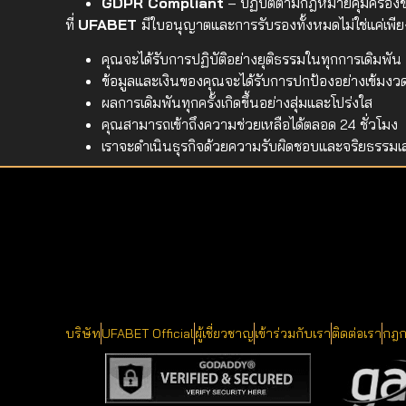
GDPR Compliant
– ปฏิบัติตามกฎหมายคุ้มครอง
ที่
UFABET
มีใบอนุญาตและการรับรองทั้งหมดไม่ใช่แค่เพีย
คุณจะได้รับการปฏิบัติอย่างยุติธรรมในทุกการเดิมพัน
ข้อมูลและเงินของคุณจะได้รับการปกป้องอย่างเข้มงว
ผลการเดิมพันทุกครั้งเกิดขึ้นอย่างสุ่มและโปร่งใส
คุณสามารถเข้าถึงความช่วยเหลือได้ตลอด 24 ชั่วโมง
เราจะดำเนินธุรกิจด้วยความรับผิดชอบและจริยธรรม
บริษัท
UFABET Official
ผู้เชี่ยวชาญ
เข้าร่วมกับเรา
ติดต่อเรา
กฎก