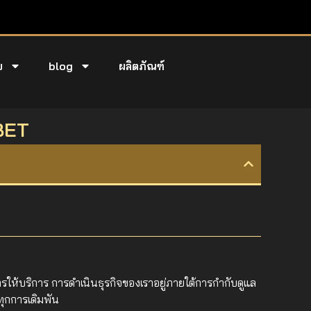
บ
blog
ผลิตภัณฑ์
BET
รให้บริการ การดำเนินธุรกิจของเราอยู่ภายใต้การกำกับดูแล
ุกการเดิมพัน