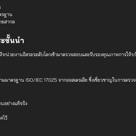
น
าตรฐาน
มายสากล
ะชั้นนำ
ดให้หน่วยงานอิสระระดับโลกเข้ามาตรวจสอบและรับรองคุณภาพการให้บร
รองตามมาตรฐาน ISO/IEC 17025 จากออสเตรเลีย ซึ่งเชี่ยวชาญในการต
านอย่างแท้จริง
ศไว้