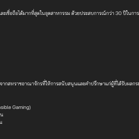
่และเชื่อถือได้มากที่สุดในอุตสาหกรรม ด้วยประสบการณ์กว่า 30 ปีใน
ำจากสหราชอาณาจักรที่ให้การสนับสนุนและคำปรึกษาแก่ผู้ที่ได้รับผ
nsible Gaming)
่น
ัน