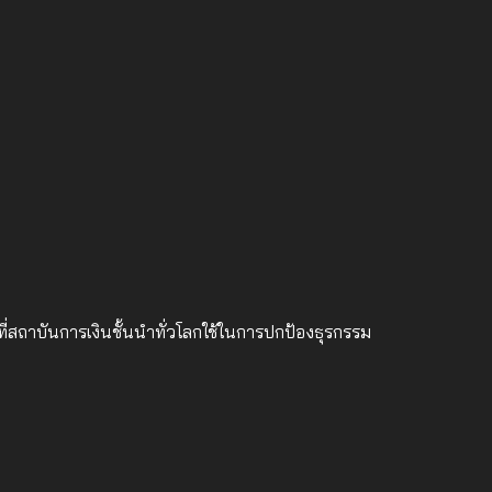
ที่สถาบันการเงินชั้นนำทั่วโลกใช้ในการปกป้องธุรกรรม