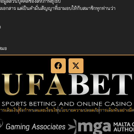
ข้อมูลส่วนบุคคลของสหภาพยุโรป
งเอกสาร แต่เป็นคำมั่นสัญญาที่เรามอบให้กับสมาชิกทุกท่านว่า
ด
เสมอ
ารเติมเงิน
ข้อกำหนดและเงื่อนไข
นโยบายความปลอดภัย
การเดิมพันอย่างมี